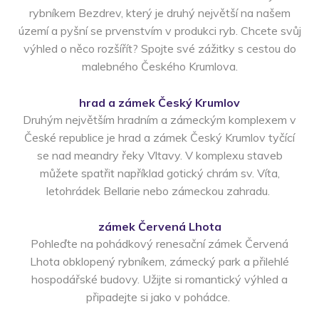
rybníkem Bezdrev, který je druhý největší na našem
území a pyšní se prvenstvím v produkci ryb. Chcete svůj
výhled o něco rozšířít? Spojte své zážitky s cestou do
malebného Českého Krumlova.
hrad a zámek Český Krumlov
Druhým největším hradním a zámeckým komplexem v
České republice je hrad a zámek Český Krumlov tyčící
se nad m
eandry řeky Vltavy. V komplexu staveb
můžete spatřit například gotický chrám sv. Víta,
letohrádek Bellarie nebo zámeckou zahradu.
zámek Červená Lhota
Pohleďte na pohádkový renesační zámek Červená
Lhota obklopený rybníkem, zámecký park a přilehlé
hospodářské budovy. Užijte si romantický výhled a
připadejte si jako v pohádce.