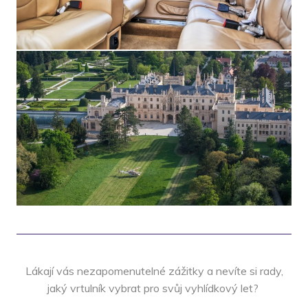
Lákají vás nezapomenutelné zážitky a nevíte si rady,
jaký vrtulník vybrat pro svůj vyhlídkový let?