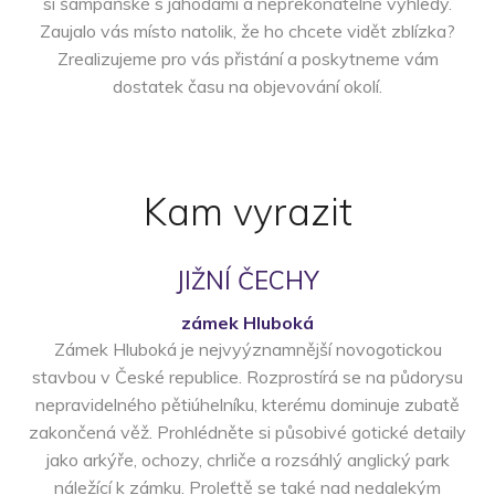
si šampaňské s jahodami a nepřekonatelné výhledy.
Zaujalo vás místo natolik, že ho chcete vidět zblízka?
Zrealizujeme pro vás přistání a poskytneme vám
dostatek času na objevování okolí.
Kam vyrazit
JIŽNÍ ČECHY
zámek Hluboká
Zámek Hluboká je nejvyýznamnější novogotickou
stavbou v České republice. Rozprostírá se na půdorysu
nepravidelného pětiúhelníku, kterému dominuje zubatě
zakončená věž. Prohlédněte si působivé gotické detaily
jako arkýře, ochozy, chrliče a rozsáhlý anglický park
náležící k zámku. Proleťtě se také nad nedalekým