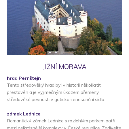
JIŽNÍ MORAVA
hrad Pernštejn
Tento středověký hrad byl v historii několikrát
přestavěn a je výjimečným úkazem přemeny
středověké pevnosti v goticko-renesanční sídlo.
zámek Lednice
Romantický zámek Lednice s rozlehlým parkem patří
mezi nejkrásnější komplexy v České republice. Zadívejte