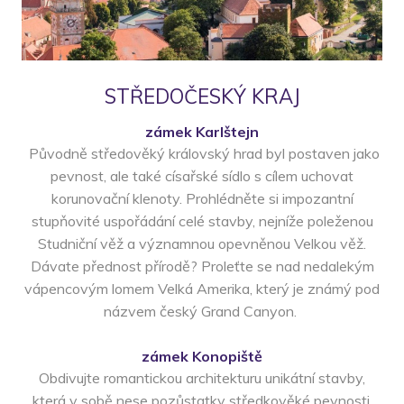
STŘEDOČESKÝ KRAJ
zámek Karlštejn
Původně středověký královský hrad byl postaven jako
pevnost, ale také císařské sídlo s cílem uchovat
korunovační klenoty. Prohlédněte si impozantní
stupňovité uspořádání celé stavby, nejníže poleženou
Studniční věž a významnou opevněnou Velkou věž.
Dávate přednost přírodě? Proleťte se nad nedalekým
vápencovým lomem Velká Amerika, který je známý pod
názvem český Grand Canyon.
zámek Konopiště
Obdivujte romantickou architekturu unikátní stavby,
která v sobě nese pozůstatky středkověké pevnosti,