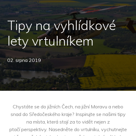
Tipy na vyhlídkové
lety vrtulníkem
02. srpna 2019
Chystáte se do jižních Čech, na jižní Moravu a nebo
snad do Sředočeského kraje? Inspirujte se našimi tipy
na místa, která stojí za to vidět nejen z
ptačí perspektivy. Nasedněte do vrtulníku, vychutnejte