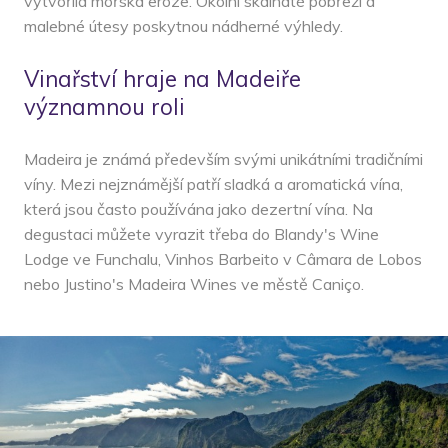
vytvořila mořská eroze. Okolní skalnaté pobřeží a
malebné útesy poskytnou nádherné výhledy.
Vinařství hraje na Madeiře
významnou roli
Madeira je známá především svými unikátními tradičními
víny. Mezi nejznámější patří sladká a aromatická vína,
která jsou často používána jako dezertní vína. Na
degustaci můžete vyrazit třeba do Blandy's Wine
Lodge ve Funchalu, Vinhos Barbeito v Câmara de Lobos
nebo Justino's Madeira Wines ve městě Caniço.