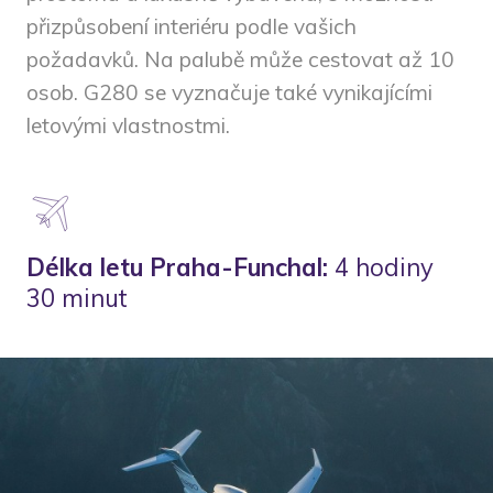
přizpůsobení interiéru podle vašich
požadavků. Na palubě může cestovat až 10
osob. G280 se vyznačuje také vynikajícími
letovými vlastnostmi.
Délka letu Praha-Funchal:
4 hodiny
30 minut