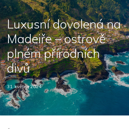
Luxusní dovolená na
Madeiře – ostrově
plném přírodních
divů
31. května 2024