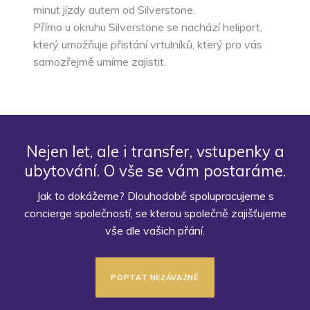
minut jízdy autem od Silverstone.
Přímo u okruhu Silverstone se nachází heliport,
který umožňuje přistání vrtulníků, který pro vás
samozřejmě umíme zajistit.
Nejen let, ale i transfer, vstupenky a
ubytování. O vše se vám postaráme.
Jak to dokážeme? Dlouhodobě spolupracujeme s
concierge společností, se kterou společně zajišťujeme
vše dle vašich přání.
POPTAT NEZÁVAZNĚ