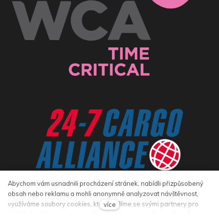
Abychom vám usnadnili procházení stránek, nabídli přizpůsobený
obsah nebo reklamu a mohli anonymně analyzovat návštěvnost,
využíváme soubory cookies, které sdílíme se svými partnery pro
více
sociální média, inzerci a analýzu. Jejich nastavení upravíte odkazem