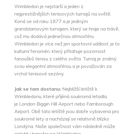
Wimbledon je nejstarší a jeden z
nejprestižnějších tenisových turnajů na světě.
Koná se od roku 1877 a je jediným
grandslamovým turnajem, který se hraje na trávě,
což mu dodává jedinečnou atmosféru.
Wimbledon je více než jen sportovní událost; je to
kulturní fenomén, který přitahuje pozornost
fanoušků tenisu z celého světa. Turnaj je známý
svou elegantní atmosférou a je považován za
vrchol tenisové sezóny.
Jak se tam dostanu:
Nejbližší letiště k
Wimbledonu, které přijímá soukromá letadla,
je London Biggin Hill Airport nebo Farnborough
Airport. Obě tato letiště jsou dobře vybavena pro
soukromé lety a nacházejí se relativně blízko
Londýna. Naše společnost vám následně může
zajistit i transfer na Wimbledon.