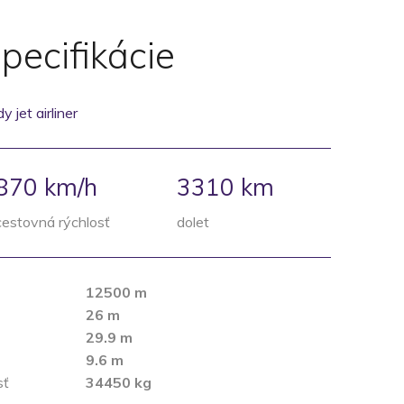
pecifikácie
 jet airliner
870 km/h
3310
km
cestovná rýchlosť
dolet
12500 m
26 m
29.9 m
9.6 m
sť
34450 kg