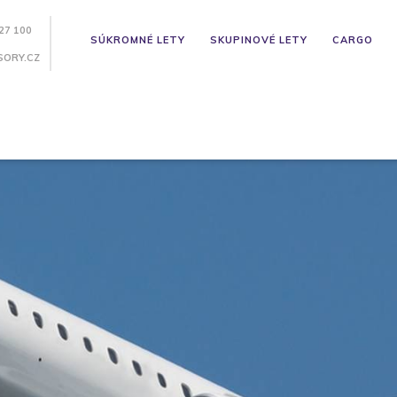
27 100
SÚKROMNÉ LETY
SKUPINOVÉ LETY
CARGO
SORY.CZ