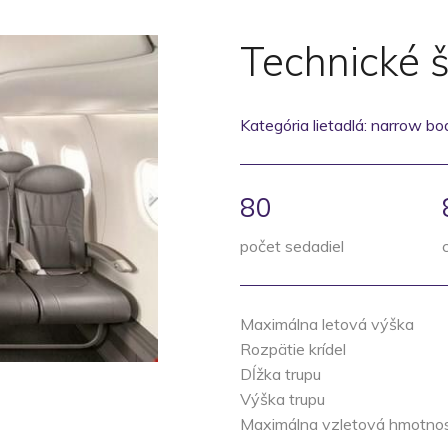
Technické š
Kategória lietadlá: narrow body
80
počet sedadiel
Maximálna letová výška
Rozpätie krídel
Dĺžka trupu
Výška trupu
Maximálna vzletová hmotno