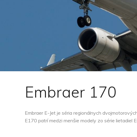
Embraer 170
Embraer E-Jet je séria regionálnych dvojmotorových
E170 patrí medzi menšie modely zo série lietadiel E