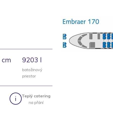
 cm
9203 l
batožinový
priestor
Teplý catering
na přání