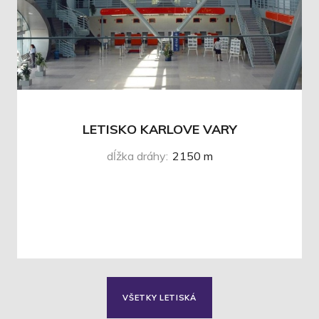
LETISKO KARLOVE VARY
dĺžka dráhy
:
2150 m
VŠETKY LETISKÁ