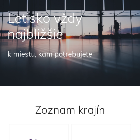
Letisko vždy
najbližšie
k miestu, kam potrebujete
Zoznam krajín