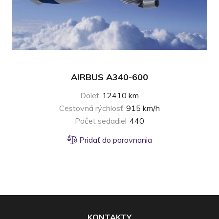
AIRBUS A340-600
Dolet
12410 km
Cestovná rýchlosť
915 km/h
Počet sedadiel
440
Pridať do porovnania
KONTAKTY