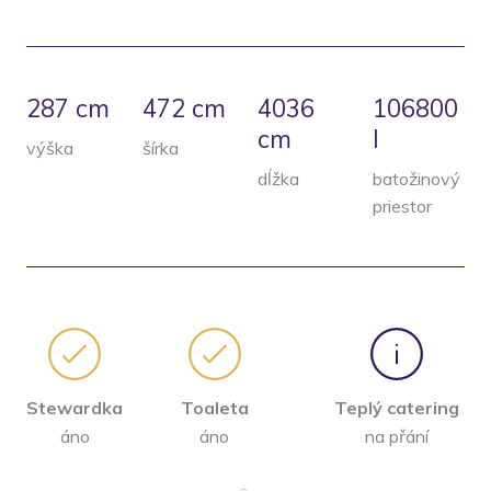
287 cm
472 cm
4036
106800
cm
l
výška
šírka
dĺžka
batožinový
priestor
Stewardka
Toaleta
Teplý catering
áno
áno
na přání