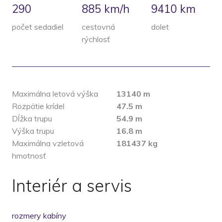
290
885 km/h
9410
km
počet sedadiel
cestovná
dolet
rýchlosť
Maximálna letová výška
13140 m
Rozpätie krídel
47.5 m
Dĺžka trupu
54.9 m
Výška trupu
16.8 m
Maximálna vzletová
181437 kg
hmotnosť
Interiér a servis
rozmery kabíny