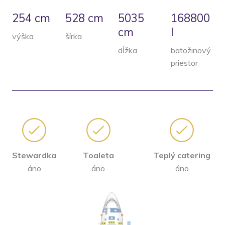
254 cm
528 cm
5035
168800
cm
l
výška
šírka
dĺžka
batožinový
priestor
Stewardka
Toaleta
Teplý catering
áno
áno
áno