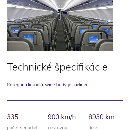
Technické špecifikácie
Kategória lietadlá: wide body jet airliner
335
900 km/h
8930
km
počet sedadiel
cestovná
dolet