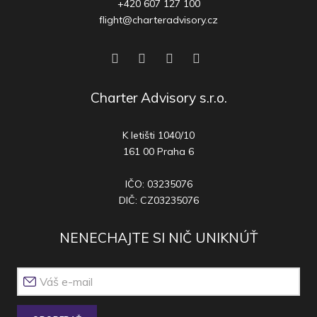
+420 607 127 100
flight@charteradvisory.cz
Charter Advisory s.r.o.
K letišti 1040/10
161 00 Praha 6
IČO: 03235076
DIČ: CZ03235076
NENECHAJTE SI NIČ UNIKNÚŤ