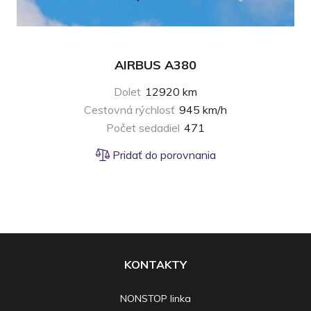
AIRBUS A380
Dolet
12920 km
Cestovná rýchlosť
945 km/h
Počet sedadiel
471
Pridať do porovnania
KONTAKTY
NONSTOP linka