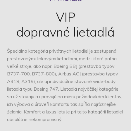
VIP
dopravné lietadlá
Špeciálna kategória privátnych lietadiel je zastúpená
prestavanými linkovými lietadlami, medzi ktoré patria
veľké stroje, ako napr. Boeing BBJ (prestavba typov
B737-700, B737-800), Airbus ACJ (prestavba typov
A318, A319), ale aj individuálne stavané wide-body
lietadlá typu Boeing 747. Lietadlá najväčšej kategórie
sa už stavajú a upravujú na mieru požiadavkám klientov,
ich výbava a úroveň komfortu tak spĺňa najrôznejšie
želania. Komfort a luxus letu je pri tejto kategórii lietadiel
absolútne nekompromisný.