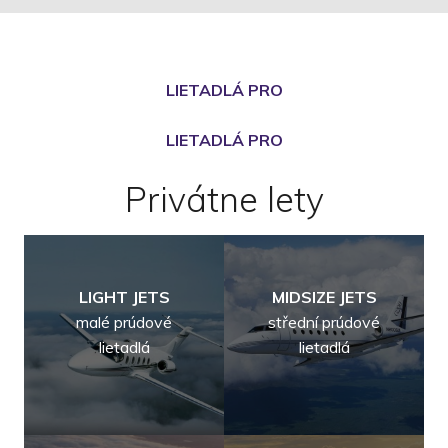
LIETADLÁ PRO
LIETADLÁ PRO
Privátne lety
LIGHT JETS
MIDSIZE JETS
malé prúdové
střední prúdové
lietadlá
lietadlá