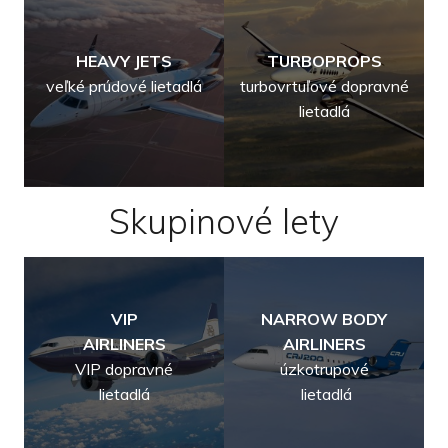
HEAVY JETS
TURBOPROPS
veľké prúdové lietadlá
turbovrtuľové dopravné
lietadlá
Skupinové lety
VIP
NARROW BODY
AIRLINERS
AIRLINERS
VIP dopravné
úzkotrupové
lietadlá
lietadlá