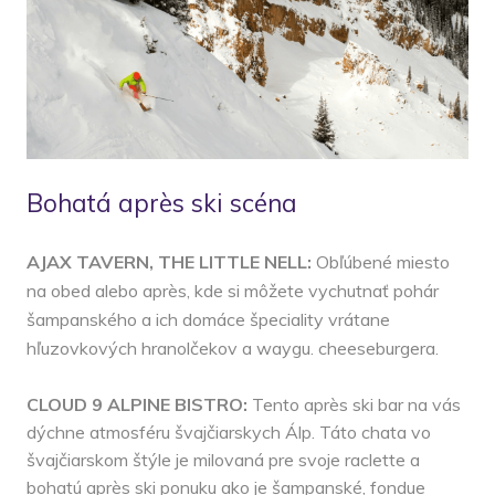
Bohatá après ski scéna
AJAX TAVERN, THE LITTLE NELL:
Obľúbené miesto
na obed alebo après, kde si môžete vychutnať pohár
šampanského a ich domáce špeciality vrátane
hľuzovkových hranolčekov a waygu. cheeseburgera.
CLOUD 9 ALPINE BISTRO:
Tento après ski bar na vás
dýchne atmosféru švajčiarskych Álp. Táto chata vo
švajčiarskom štýle je milovaná pre svoje raclette a
bohatú après ski ponuku ako je šampanské, fondue