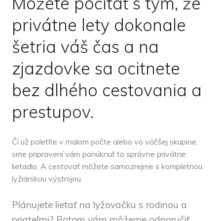
Môžete počítať s tým, že
privátne lety dokonale
šetria váš čas a na
zjazdovke sa ocitnete
bez dlhého cestovania a
prestupov.
Či už poletíte v malom počte alebo vo väčšej skupine,
sme pripravení vám ponúknuť to správne privátne
lietadlo. A cestovať môžete samozrejme s kompletnou
lyžiarskou výstrojou.
Plánujete lietať na lyžovačku s rodinou a
priateľmi? Potom vám môžeme odporučiť