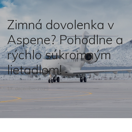
Zimná dovolenka v
Aspene? Pohodlne a
rýchlo súkromným
lietadlom!
17. december 2023