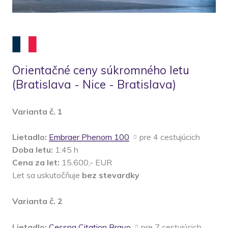
Orientačné ceny súkromného letu
(Bratislava - Nice - Bratislava)
Varianta č. 1
Lietadlo:
Embraer Phenom 100
pre 4 cestujúcich
Doba letu:
1:45 h
Cena za let:
15.600,- EUR
Let sa uskutočňuje
bez stevardky
Varianta č. 2
Lietadlo:
Cessna Citation Bravo
pre 7 cestujúcich