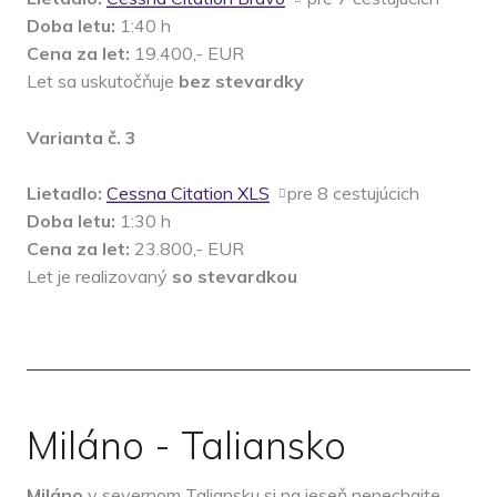
Doba letu:
1:40 h
Cena za let:
19.400,- EUR
Let sa uskutočňuje
bez stevardky
Varianta č. 3
Lietadlo:
Cessna Citation XLS
pre 8 cestujúcich
Doba letu:
1:30 h
Cena za let:
23.800,- EUR
Let je realizovaný
so stevardkou
Miláno - Taliansko
Miláno
v severnom Taliansku si na jeseň nenechajte