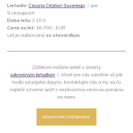
Lietadlo:
Cessna Citation Sovereign
pre
9 cestujúcich
Doba letu:
2:10 h
Cena za let:
36.700,- EUR
Let je realizovaný
so stevardkou
Zážitkom môžete letieť v ústrety
súkromným lietadlom
, ktoré pre vás zaistíme už pár
hodín od prijatia dopytu. Kontaktujte nás a my sa čo
najskôr ozveme späť s nezáväznou cenovou ponukou
na mieru.
NEZÁVÄZNÁ POŽIADAVKA