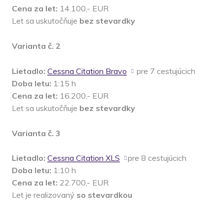
Cena za let:
14.100,- EUR
Let sa uskutočňuje
bez stevardky
Varianta č. 2
Lietadlo:
Cessna Citation Bravo
pre 7 cestujúcich
Doba letu:
1:15 h
Cena za let:
16.200,- EUR
Let sa uskutočňuje
bez stevardky
Varianta č. 3
Lietadlo:
Cessna Citation XLS
pre 8 cestujúcich
Doba letu:
1:10 h
Cena za let:
22.700,- EUR
Let je realizovaný
so stevardkou