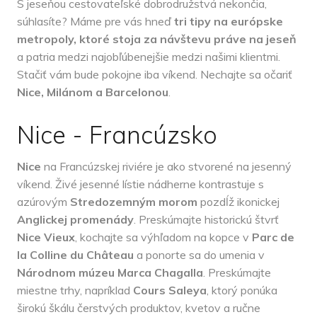
S jeseňou cestovateľské dobrodružstvá nekončia,
súhlasíte? Máme pre vás hneď
tri tipy na európske
metropoly, ktoré stoja za návštevu práve na jeseň
a patria medzi najobľúbenejšie medzi našimi klientmi.
Stačiť vám bude pokojne iba víkend. Nechajte sa očariť
Nice, Milánom a Barcelonou
.
Nice - Francúzsko
Nice
na Francúzskej riviére je ako stvorené na jesenný
víkend. Živé jesenné lístie nádherne kontrastuje s
azúrovým
Stredozemným morom
pozdĺž ikonickej
Anglickej promenády
. Preskúmajte historickú štvrť
Nice Vieux
, kochajte sa výhľadom na kopce v
Parc de
la Colline du Château
a ponorte sa do umenia v
Národnom múzeu Marca Chagalla
. Preskúmajte
miestne trhy, napríklad
Cours Saleya
, ktorý ponúka
širokú škálu čerstvých produktov, kvetov a ručne