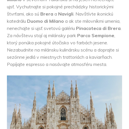
ujsť. Vychutnajte si pokojné prechádzky historickými
štvrťami, ako sú
Brera
a
Navigli
. Navštívte ikonickú
katedrálu
Duomo di Milano
a ak ste milovníkmi umenia,
nenechajte si ujsť svetovú galériu
Pinacoteca di Brera
.
Za návštevu stojí aj milánsky park
Parco Sempione
,
ktorý ponúka pokojné útočisko vo farbách jesene.
Nezabudnite na milánsku kulinársku scénu a doprajte si
sezónne jedlá v miestnych trattoriách a kaviarňach.
Popíjajte espresso a nasávajte atmosféru mesta.