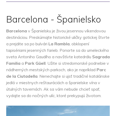
Barcelona - Španielsko
Barcelona
v Španielsku je živou jesennou víkendovou
destináciou. Preskúmajte historické uličky gotickej štvrte
a prejdite sa po bulvári
La Rambla
, obklopení
tapisériami jesenných farieb. Ponorte sa do umeleckého
sveta Antoniho Gaudího a navštívte katedrálu
Sagrada
Familia
a
Park Güell
. Užite si stredomorské podnebie v
nádherných mestských parkoch, ako je napríklad
Parc
de la Ciutadella
. Nenechajte si ujsť tradičné katalánske
jedlá v miestnych reštauráciách a španielske vína v
útulných tavernách. Ak sa vám nebude chcieť spať,
vydajte sa do nočných ulíc, ktoré prekypujú životom.