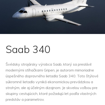
Saab 340
Švédsky strojársky výrobca Saab, ktorý sa preslávil
modernými stíhačkami Gripen, je autorom mimoriadne
úspešného dopravného lietadla Saab 340. Toto štýlové
súkromné ​​lietadlo vyniká ekonomickou prevádzkou a
strohým, ale aj účelným dizajnom. Je skvelou voľbou pre
skupiny cestujúcich, ktoré požadujú let podľa vlastných
predstáv a parametrov.