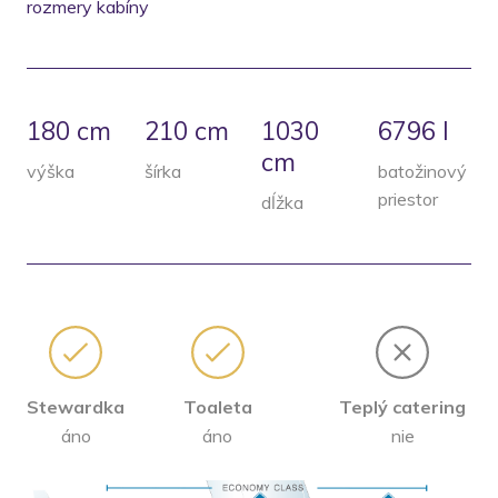
rozmery kabíny
180 cm
210 cm
1030
6796 l
cm
výška
šírka
batožinový
priestor
dĺžka
Stewardka
Toaleta
Teplý catering
áno
áno
nie