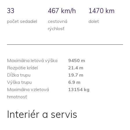
33
467 km/h
1470
km
počet sedadiel
cestovná
dolet
rýchlosť
Maximálna letová výška
9450 m
Rozpätie krídel
21.4 m
Dĺžka trupu
19.7 m
Výška trupu
6.9 m
Maximálna vzletová
13154 kg
hmotnosť
Interiér a servis