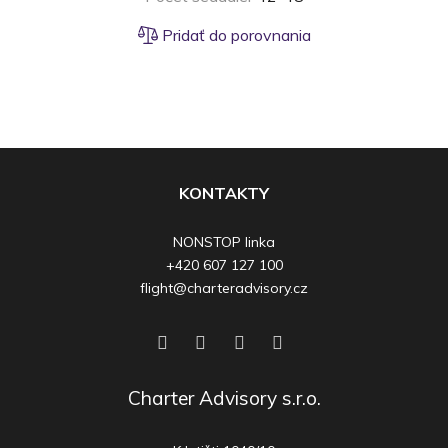
Pridať do porovnania
KONTAKTY
NONSTOP linka
+420 607 127 100
flight@charteradvisory.cz
Charter Advisory s.r.o.