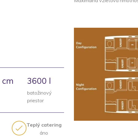
Maximálna vzletová hmotno
 cm
3600 l
batožinový
priestor
Teplý catering
áno