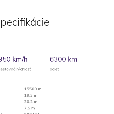
pecifikácie
950 km/h
6300
km
cestovná rýchlosť
dolet
15500 m
19.3 m
20.2 m
7.5 m