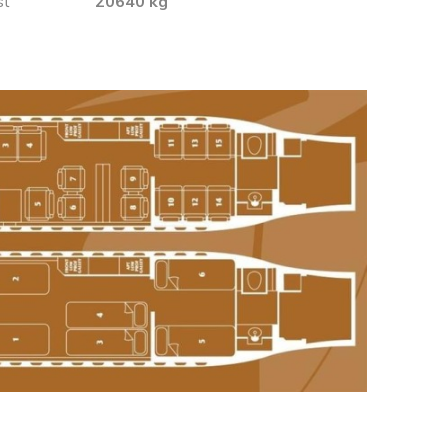
sť
20640 kg