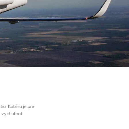
ia. Kabína je pre
i vychutnať