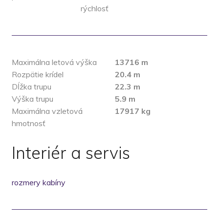
rýchlosť
Maximálna letová výška
13716 m
Rozpätie krídel
20.4 m
Dĺžka trupu
22.3 m
Výška trupu
5.9 m
Maximálna vzletová
17917 kg
hmotnosť
Interiér a servis
rozmery kabíny