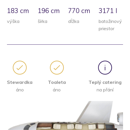
183 cm
196 cm
770 cm
3171 l
výška
šírka
dĺžka
batožinový
priestor
Stewardka
Toaleta
Teplý catering
áno
áno
na přání